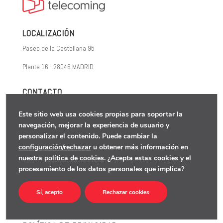
LOCALIZACIÓN
Paseo de la Castellana 95
Planta 16 - 28046 MADRID
CONTACTO
+34 910 077 900
Este sitio web usa cookies propias para soportar la
navegación, mejorar la experiencia de usuario y
info@telecoming.com
personalizar el contenido. Puede cambiar la
configuración/rechazar
u obtener más información en
nuestra
política de cookies
. ¿Acepta estas cookies y el
POLÍTICA DE PRIVACIDAD
procesamiento de los datos personales que implica?
POLÍTICA DE COOKIES
Sí, acepto
Rechazar cookies
AVISO LEGAL